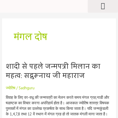
Men
Skip
Awards & Recognitions
Celebrity Endorsement
to
content
मंगल दोष
शादी से पहले जन्मपत्री मिलान का
शादी
से
महत्व: सद्गुरूनाथ जी महाराज
पहले
जन्मपत्री
मिलान
ज्योतिष
/
Sadhguru
का
विवाह के लिए वर-वधू की जन्मपत्री का मेलन करते समय मंगल ग्रह,नाडी और
महत्व:
षडाष्टक का विचार करना अपरिहार्य होता है। आजकल ज्योतिष शास्त्र विषयक
सद्गुरूनाथ
पुस्तकों में मंगल का उल्लेख प्रकर्षता के साथ किया जाता है। यदि जन्मकुंडली
जी
के 1,4,7,8 तथा 12 वें स्थान में मंगल ग्रह हो तो जातक मंगली माना जाता है।
महाराज